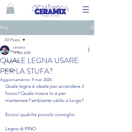
Post
All Posts
ceramix
All Posts
11 feb 2020
QUALE LEGNA USARE
incentivi
PER LA STUFA?
acqua
Aggiornamento:
9 mar 2020
Quale legna è ideale per accendere il 
fuoco? Quale invece lo è per 
mantenere l'ambiente caldo a lungo?
Eccovi qualche piccolo consiglio:
Legna di PINO