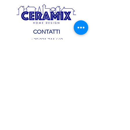
CONTATTI
+39 031 744 669
ceramixsas@gmail.com
IL NEGOZIO
Via S. Caterina da Siena, 24
22066 Mariano Comense (Co)
I NOSTRI ORARI
Lun-San
: 9:00/13.00
Sabato su appuntamento